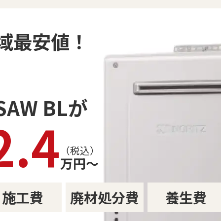
域最安値！
2SAW BLが
2.4
（税込）
万円〜
施工費
廃材処分費
養生費