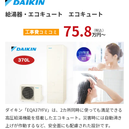
給湯器・エコキュート
エコキュート
75.8
（税込）
工事費コミコミ
万円〜
ダイキン「EQA37YFV」は、2カ所同時に使っても満足できる
高圧給湯機能を搭載したエコキュート。災害時には自動沸き
上げが作動するなど、安全面にも配慮された設計です。