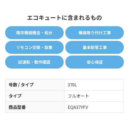
エコキュートに含まれるもの
既存機器撤去・処分
機器取り付け工事
リモコン交換・設置
基本配管工事
試運転・動作確認
安心保証
号数 / タイプ
370L
タイプ
フルオート
商品型番
EQA37YFV