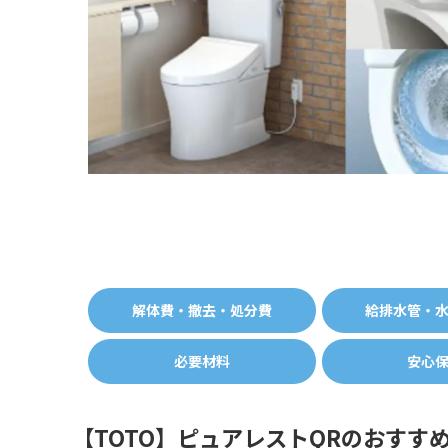
解体費・撤去・処分費
給排水管・
必要材料
安心
【TOTO】ピュアレストQRのおすす