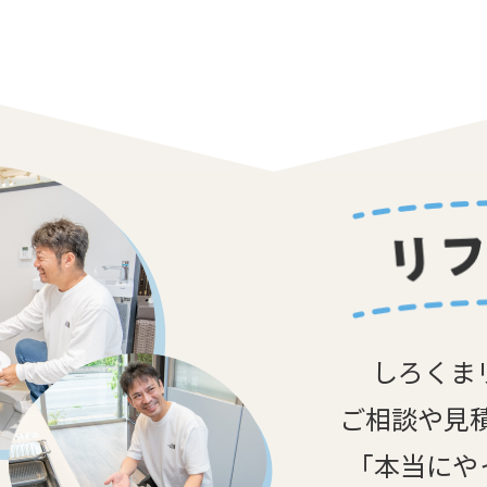
しろくま
ご相談や見
「本当にや