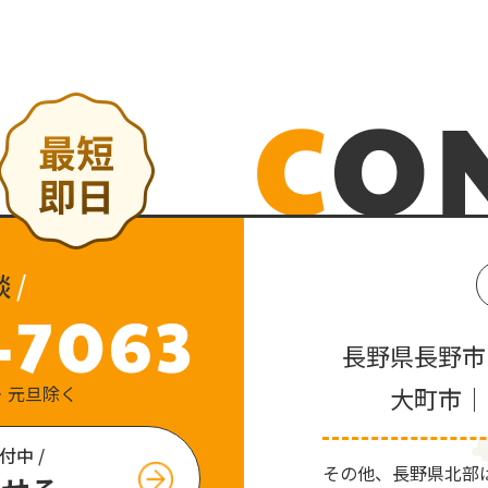
談
/
長野県長野市
祝日・元旦除く
大町市｜
付中 /
その他、⻑野県北部