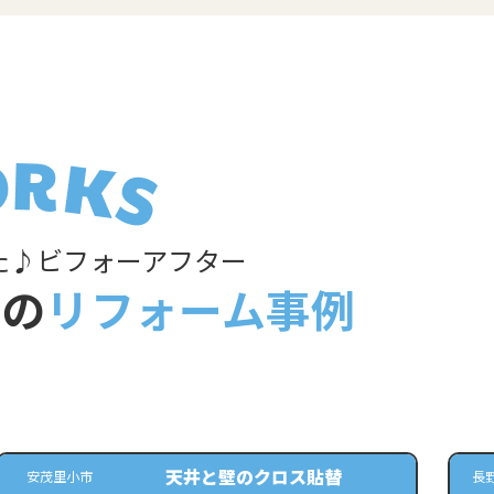
た♪ビフォーアフター
装の
リフォーム事例
天井と壁のクロス貼替
安茂里小市
長