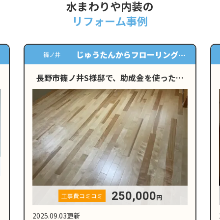
水まわりや内装の
リフォーム事例
天井と壁のクロス貼替
安茂里小市
設
長野市安茂里小市K様邸にてクロスの貼り
替え工事を行いました
130,000
工事費コミコミ
円
2025.08.23更新