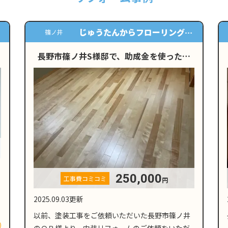
天井と壁のクロス貼替
安茂里小市
設
長野市安茂里小市K様邸にてクロスの貼り
替え工事を行いました
130,000
工事費コミコミ
円
2025.08.23更新
長野市安茂里小市のお客様からホームページより
お問い合わせをいただき、現地調査後、戸建て住