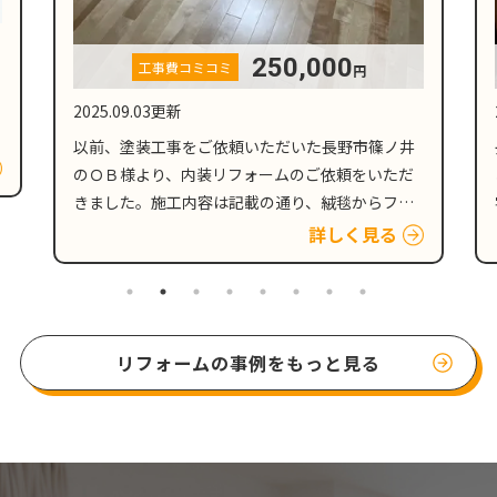
130,000
工事費コミコミ
円
2025.08.23更新
長野市安茂里小市のお客様からホームページより
お問い合わせをいただき、現地調査後、戸建て住
宅のダイニングキッチンの天井と、壁の貼り替え
のご依頼をいただきました。 壁紙劣化の原因とな
詳しく見る
る、人的要因と外的要因 新築時にはキレイだった
壁紙も、人的要因…
リフォームの事例をもっと見る