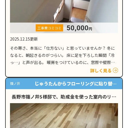
50,000
工事費コミコミ
円
2025.12.15更新
その寒さ、本当に「仕方ない」と思っていませんか？ 冬に
なると、朝起きるのがつらい。 床に足を下ろした瞬間「冷
っ…」と声が出る。 暖房をつけているのに、窓際や壁際が
ひんやりして、部屋全体がなかなか暖まらない。「築年数が
詳しく見る
古いから」「雪国だから」…
じゅうたんからフローリングに貼り替え
篠ノ井
<br /> 床下断熱材の設置<br /> 内窓の
長野市篠ノ井S様邸で、助成金を使った室内のリフ
設置
ォーム工事を行…