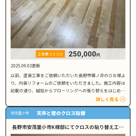
250,000
工事費コミコミ
円
2025.09.03更新
以前、塗装工事をご依頼いただいた長野市篠ノ井のＯＢ様よ
り、内装リフォームのご依頼をいただきました。施工内容は
記載の通り、絨毯からフローリングへの張り替えをはじめと
したリフォーム工事となっております。 環境配慮型住宅助
詳しく見る
成金を利用した工事とは？…
天井と壁のクロス貼替
安茂里小市
長野市安茂里小市K様邸にてクロスの貼り替え工事
を行いました