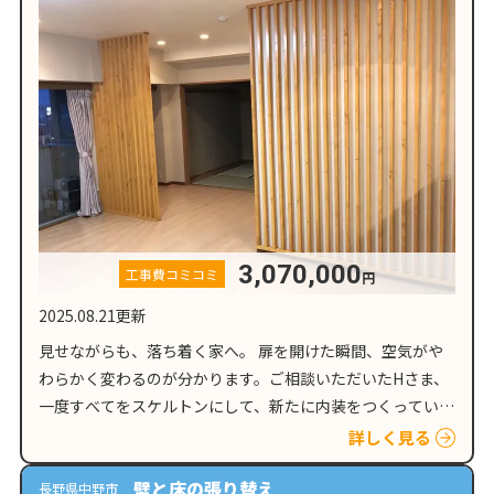
3,070,000
工事費コミコミ
円
2025.08.21更新
見せながらも、落ち着く家へ。 扉を開けた瞬間、空気がや
わらかく変わるのが分かります。ご相談いただいたHさま、
一度すべてをスケルトンにして、新たに内装をつくっていき
ます。床も、壁も、間取りも、いったん手放し、これからの
詳しく見る
暮らし方を見据えてリフォ…
壁と床の張り替え
長野県中野市