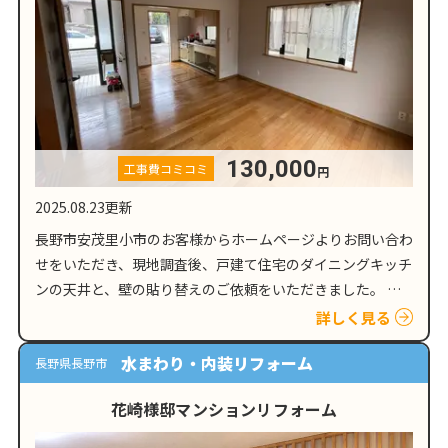
130,000
工事費コミコミ
円
2025.08.23更新
長野市安茂里小市のお客様からホームページよりお問い合わ
せをいただき、現地調査後、戸建て住宅のダイニングキッチ
ンの天井と、壁の貼り替えのご依頼をいただきました。 壁
紙劣化の原因となる、人的要因と外的要因 新築時にはキレ
詳しく見る
イだった壁紙も、人的要因…
水まわり・内装リフォーム
長野県長野市
花崎様邸マンションリフォーム