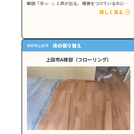
瞬間「冷っ…」と声が出る。 暖房をつけているのに、
窓際や壁際がひんやりして、部屋全体がなかなか暖ま
詳しく見る
らない。「築年数が古いから」「雪国だから」…
床の張り替え
長野県上田市
上田市A様邸（フローリング）