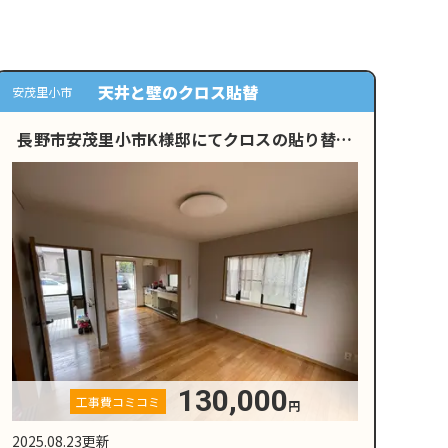
天井と壁のクロス貼替
安茂里小市
長野市安茂里小市K様邸にてクロスの貼り替え
工事を行いました
130,000
工事費コミコミ
円
2025.08.23更新