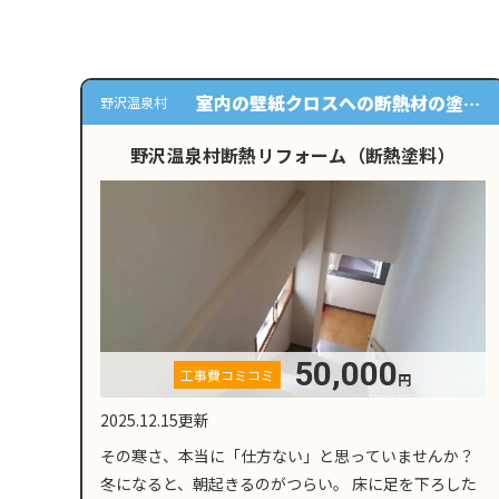
室内の壁紙クロスへの断熱材の塗布
野沢温泉村
<br /> 養生<br /> 塗布面下地づく
野沢温泉村断熱リフォーム（断熱塗料）
り<br /> 下塗り1回・断熱塗装×2
回
50,000
工事費コミコミ
円
2025.12.15更新
その寒さ、本当に「仕方ない」と思っていませんか？
冬になると、朝起きるのがつらい。 床に足を下ろした