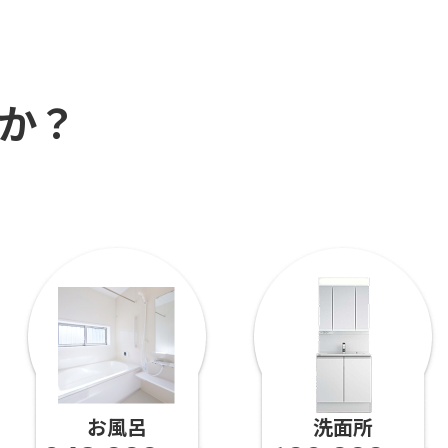
か？
洗面所
床