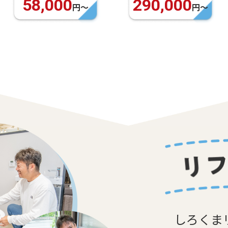
290,000
69,800
円〜
円〜
しろくま