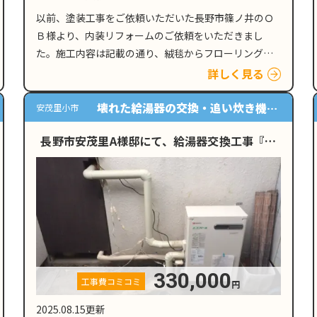
以前、塗装工事をご依頼いただいた長野市篠ノ井のＯ
Ｂ様より、内装リフォームのご依頼をいただきまし
た。施工内容は記載の通り、絨毯からフローリングへ
の張り替えをはじめとしたリフォーム工事となってお
詳しく見る
ります。 環境配慮型住宅助成金を利用した工事と
は？…
壊れた給湯器の交換・追い炊き機能
安茂里小市
の追加
長野市安茂里A様邸にて、給湯器交換工事『追
い炊き機能を追加し…
330,000
工事費コミコミ
円
2025.08.15更新