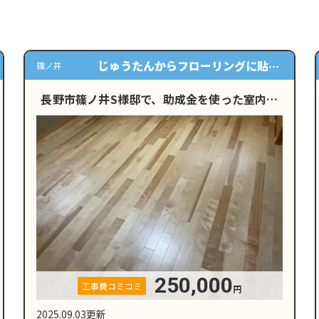
じゅうたんからフローリングに貼り
篠ノ井
替え<br /> 床下断熱材の設置<br />
長野市篠ノ井S様邸で、助成金を使った室内の
内窓の設置
リフォーム工事を行…
250,000
工事費コミコミ
円
2025.09.03更新