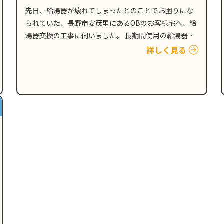
先日、給湯器が壊れてしまったとのことでお困りにな
られていた、長野市安茂里にあるOBのお客様宅へ、給
湯器交換の工事に伺いました。 長期間使用の給湯器は
交換にて対応 20年ほど前の商品部品が廃盤のため、交
詳しく見る
換対応となりました。長く使用されての今回…