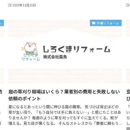
2025年11月23日
ム
外構リフォーム
依
庭の草刈り相場はいくら？業者別の費用と失敗しない
依頼のポイント
夏になるとあっという間に伸びる庭の雑草。 気づけば背丈ほどの
「
た
草が生い茂り、「もう自分では手に負えない…」と感じたことはあ
い
に
りませんか？ 毎週のように草を刈ってもすぐに生えてくる。蚊が
ら
塀
増える。見た目が悪くなる。 そんなストレスから「業者に頼もう...
し
用.