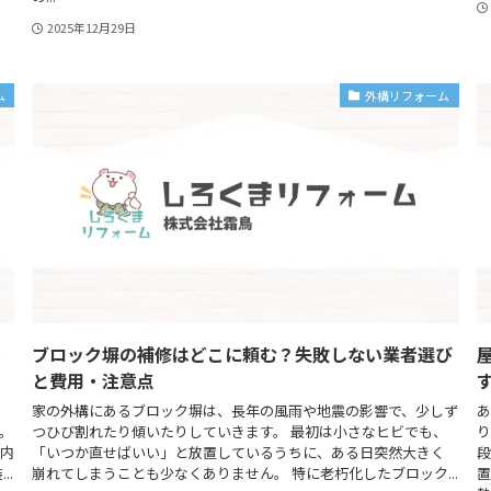
2025年12月29日
ム
外構リフォーム
で
ブロック塀の補修はどこに頼む？失敗しない業者選び
と費用・注意点
家の外構にあるブロック塀は、長年の風雨や地震の影響で、少しず
あ
。
つひび割れたり傾いたりしていきます。 最初は小さなヒビでも、
り
、内
「いつか直せばいい」と放置しているうちに、ある日突然大きく
段
..
崩れてしまうことも少なくありません。 特に老朽化したブロック...
置