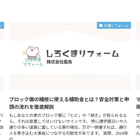
ム
外構リフォーム
ブロック塀の補修に使える補助金とは？安全対策と申
請の流れを徹底解説
て
もしあなたの家のブロック塀に「ヒビ」や「傾き」が見られるな
マ
け
ら、それは放置してはいけないサインです。 特に通学路沿いや人
の
体
通りの多い道路に面している塀の場合、万が一倒壊すれば、通行
今
.
人を巻き込む大事故につながる可能性があります。 実際、2018年
ん
の...