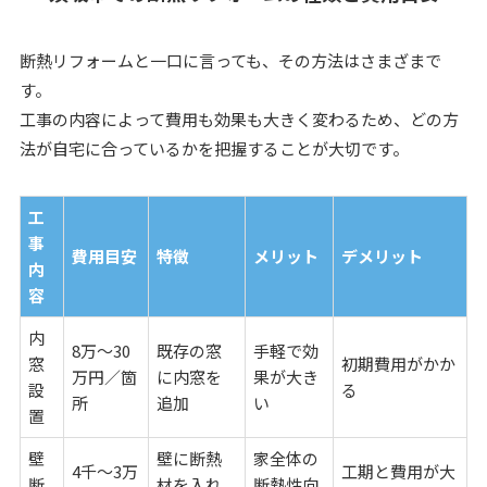
断熱リフォームと一口に言っても、その方法はさまざまで
す。
工事の内容によって費用も効果も大きく変わるため、どの方
法が自宅に合っているかを把握することが大切です。
工
事
費用目安
特徴
メリット
デメリット
内
容
内
8万〜30
既存の窓
手軽で効
窓
初期費用がかか
万円／箇
に内窓を
果が大き
設
る
所
追加
い
置
壁
壁に断熱
家全体の
4千〜3万
工期と費用が大
断
材を入れ
断熱性向