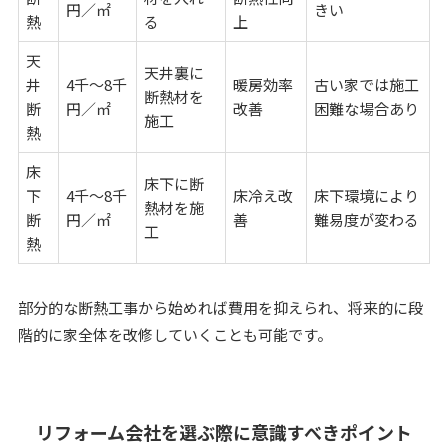
円／㎡
きい
熱
る
上
天
天井裏に
井
4千〜8千
暖房効率
古い家では施工
断熱材を
断
円／㎡
改善
困難な場合あり
施工
熱
床
床下に断
下
4千〜8千
床冷え改
床下環境により
熱材を施
断
円／㎡
善
難易度が変わる
工
熱
部分的な断熱工事から始めれば費用を抑えられ、将来的に段
階的に家全体を改修していくことも可能です。
リフォーム会社を選ぶ際に意識すべきポイント