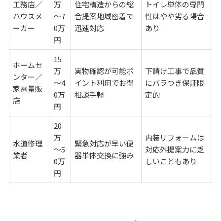
工務店／
万
住宅構造からの総
トイレ単体の専門
ハウスメ
～7
合提案地域密着で
性はやや劣る場合
ーカー
0万
迅速対応
あり
円
15
ホームセ
万
実物確認が可能ポ
下請け工事で品質
ンター／
～4
イント利用でお得
にバラつき保証限
家電量販
0万
相談手軽
定的
店
円
20
万
内装リフォームは
水道修理
緊急対応が早い便
～5
対応外提案力に乏
業者
器単体交換に強み
0万
しいこともあり
円