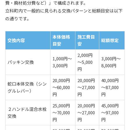
費・廃材処分費など）」で構成されます。
立科町内で一般的に見られる交換パターンと総額目安は以下
の通りです。
本体価格
施工費目
交換内容
総額想定
目安
安
2,000円
1,000円～
3,000円～
パッキン交換
～5,000
3,000円
8,000円
円
20,000円
20,000円
40,000円
蛇口本体交換（シン
～60,000
～27,000
～87,000
グルレバー）
円
円
円
25,000円
20,000円
45,000円
２ハンドル混合水栓
～70,000
～27,000
～97,000
交換
円
円
円