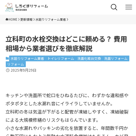
HOME
更新情報
水廻りリフォーム業者
立科町の水栓交換はどこに頼める？ 費用
相場から業者選びを徹底解説
水廻りリフォーム業者
トイレリフォーム
洗面化粧台交換
洗面リフォーム
リフォーム
2025年9月29日
キッチンや洗面所で蛇口をひねるたびに、わずかな違和感や
ポタポタとした水漏れ音にイライラしていませんか。
立科町の冬は気温が下がると配管が凍結しやすく、凍結破裂
による大規模修繕のリスクもはらんでいます。
小さな水漏れやパッキンの劣化を放置すると、年間数千円か