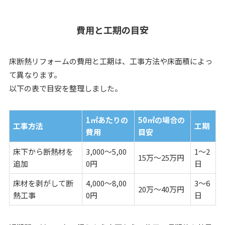
費用と工期の目安
床断熱リフォームの費用と工期は、工事方法や床面積によっ
て異なります。
以下の表で目安を整理しました。
1㎡あたりの
50㎡の場合の
工事方法
工期
費用
目安
床下から断熱材を
3,000〜5,00
1〜2
15万〜25万円
追加
0円
日
床材を剥がして断
4,000〜8,00
3〜6
20万〜40万円
熱工事
0円
日