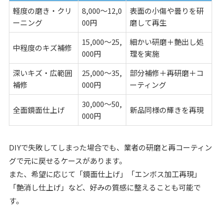
軽度の磨き・クリ
8,000〜12,0
表面の小傷や曇りを研
ーニング
00円
磨して再生
15,000〜25,
細かい研磨＋艶出し処
中程度のキズ補修
000円
理を実施
深いキズ・広範囲
25,000〜35,
部分補修＋再研磨＋コ
補修
000円
ーティング
30,000〜50,
全面鏡面仕上げ
新品同様の輝きを再現
000円
DIYで失敗してしまった場合でも、業者の研磨と再コーティン
グで元に戻せるケースがあります。
また、希望に応じて「鏡面仕上げ」「エンボス加工再現」
「艶消し仕上げ」など、好みの質感に整えることも可能で
す。