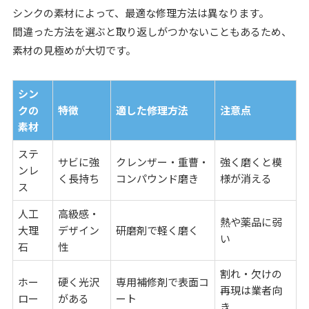
シンクの素材によって、最適な修理方法は異なります。
間違った方法を選ぶと取り返しがつかないこともあるため、
素材の見極めが大切です。
シン
クの
特徴
適した修理方法
注意点
素材
ステ
サビに強
クレンザー・重曹・
強く磨くと模
ンレ
く長持ち
コンパウンド磨き
様が消える
ス
人工
高級感・
熱や薬品に弱
大理
デザイン
研磨剤で軽く磨く
い
石
性
割れ・欠けの
ホー
硬く光沢
専用補修剤で表面コ
再現は業者向
ロー
がある
ート
き