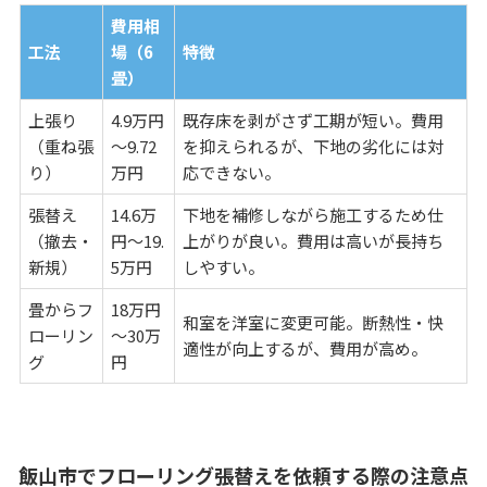
費用相
工法
場（6
特徴
畳）
上張り
4.9万円
既存床を剥がさず工期が短い。費用
（重ね張
～9.72
を抑えられるが、下地の劣化には対
り）
万円
応できない。
張替え
14.6万
下地を補修しながら施工するため仕
（撤去・
円～19.
上がりが良い。費用は高いが長持ち
新規）
5万円
しやすい。
畳からフ
18万円
和室を洋室に変更可能。断熱性・快
ローリン
～30万
適性が向上するが、費用が高め。
グ
円
飯山市でフローリング張替えを依頼する際の注意点