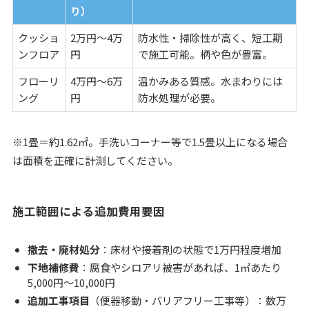
り）
クッショ
2万円～4万
防水性・掃除性が高く、短工期
ンフロア
円
で施工可能。柄や色が豊富。
フローリ
4万円～6万
温かみある質感。水まわりには
ング
円
防水処理が必要。
※1畳＝約1.62㎡。手洗いコーナー等で1.5畳以上になる場合
は面積を正確に計測してください。
施工範囲による追加費用要因
撤去・廃材処分
：床材や接着剤の状態で1万円程度増加
下地補修費
：腐食やシロアリ被害があれば、1㎡あたり
5,000円～10,000円
追加工事項目
（便器移動・バリアフリー工事等）：数万