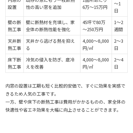
～1
設置
性の高い窓を追加
6万～15万円
日
壁の断
壁に断熱材を充填し、家
45坪で80万
1～2
熱工事
全体の断熱性能を強化
～250万円
週間
天井断
天井から逃げる熱を抑え
4,000～8,000
2～3
熱工事
る
円/㎡
日
床下断
冷気の侵入を防ぎ、底冷
4,000～8,000
2～4
熱工事
えを改善
円/㎡
日
内窓の設置は工期も短く比較的安価で、すぐに効果を実感で
きるため人気の工事です。
一方、壁や床下の断熱工事は費用がかかるものの、家全体の
快適性や省エネ効果を大幅に向上させることができます。