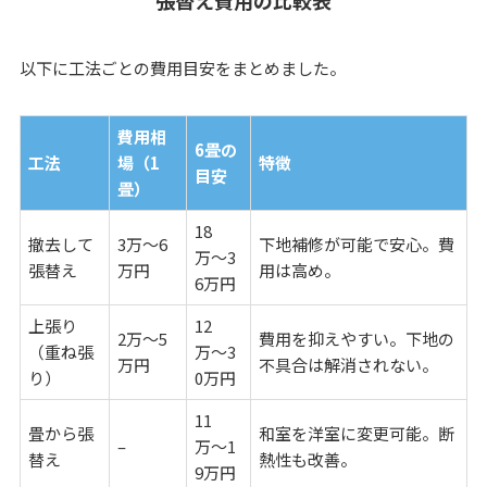
張替え費用の比較表
以下に工法ごとの費用目安をまとめました。
費用相
6畳の
工法
場（1
特徴
目安
畳）
18
撤去して
3万〜6
下地補修が可能で安心。費
万〜3
張替え
万円
用は高め。
6万円
上張り
12
2万〜5
費用を抑えやすい。下地の
（重ね張
万〜3
万円
不具合は解消されない。
り）
0万円
11
畳から張
和室を洋室に変更可能。断
–
万〜1
替え
熱性も改善。
9万円