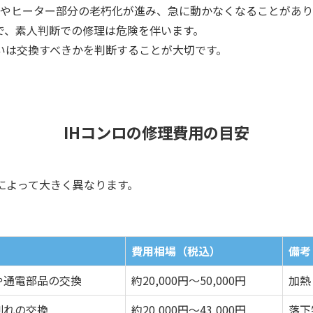
板やヒーター部分の老朽化が進み、急に動かなくなることがあり
で、素人判断での修理は危険を伴います。
いは交換すべきかを判断することが大切です。
IHコンロの修理費用の目安
によって大きく異なります。
。
費用相場（税込）
備考
や通電部品の交換
約20,000円～50,000円
加熱
割れの交換
約20,000円～43,000円
落下