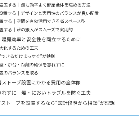
設置する｜最も効率よく部屋全体を暖める方法
設置する｜デザインと実用性のバランスが良い配置
置する｜空間を有効活用できる省スペース型
置する｜薪の搬入がスムーズで実用的
｜暖房効率と安全性を両立するために
大化するための工夫
“できるだけまっすぐ”が鉄則
壁・炉台・距離の確保を忘れずに
置のバランスを取る
薪ストーブ設置にかかる費用の全体像
忘れずに｜煙・においトラブルを防ぐ工夫
薪ストーブを設置するなら“設計段階から相談”が理想