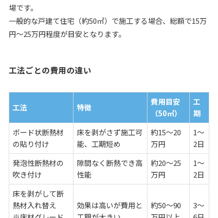
場です。
一般的な戸建て住宅（約50㎡）で施工する場合、総額で15万
円〜25万円程度が目安となります。
工法ごとの費用の違い
費用目安
工
工法
特徴
（50㎡）
期
ボード状断熱材
床を剥がさず施工可
約15〜20
1〜
の貼り付け
能、工期短め
万円
2日
発泡性断熱材の
隙間なく断熱でき高
約20〜25
1〜
吹き付け
性能
万円
2日
床を剥がして断
熱材入れ替え
効果は高いが費用と
約50～90
3〜
※床材グレード
工期が大きい
万円以上
6日