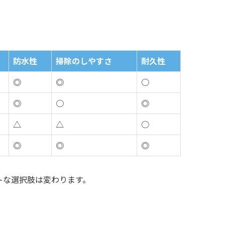
防水性
掃除のしやすさ
耐久性
◎
◎
○
◎
○
◎
△
△
○
◎
◎
◎
トな選択肢は変わります。