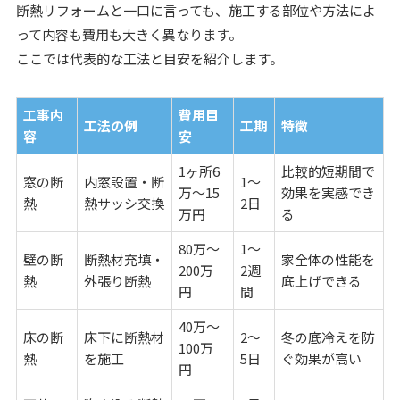
断熱リフォームと一口に言っても、施工する部位や方法によ
って内容も費用も大きく異なります。
ここでは代表的な工法と目安を紹介します。
工事内
費用目
工法の例
工期
特徴
容
安
1ヶ所6
比較的短期間で
窓の断
内窓設置・断
1～
万～15
効果を実感でき
熱
熱サッシ交換
2日
万円
る
80万～
1～
壁の断
断熱材充填・
家全体の性能を
200万
2週
熱
外張り断熱
底上げできる
円
間
40万～
床の断
床下に断熱材
2～
冬の底冷えを防
100万
熱
を施工
5日
ぐ効果が高い
円