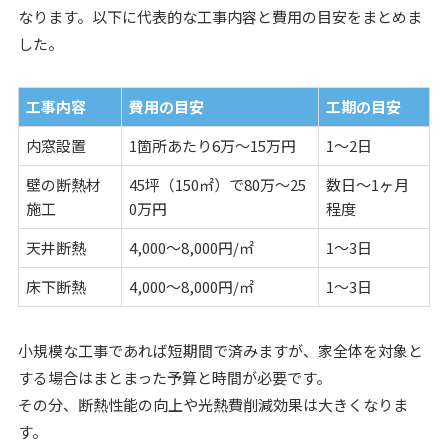
なります。以下に代表的な工事内容と費用の目安をまとめま
した。
工事内容
費用の目安
工期の目安
内窓設置
1箇所あたり6万～15万円
1～2日
壁の断熱材
45坪（150㎡）で80万～25
数日～1ヶ月
施工
0万円
程度
天井断熱
4,000～8,000円/㎡
1～3日
床下断熱
4,000～8,000円/㎡
1～3日
小規模な工事であれば短期間で済みますが、家全体を対象と
する場合はまとまった予算と時間が必要です。
その分、断熱性能の向上や光熱費削減効果は大きくなりま
す。