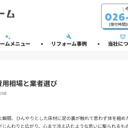
\
[受付時間]8
ームメニュー
リフォーム事例
当社につ
費用相場と業者選び
15日
た瞬間、ひんやりとした床材に足の裏が触れて思わず体を縮め
がじんわりと広がり、心まで冷え込むような思いに駆られるも