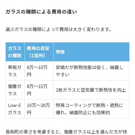
ガラスの種類による費用の違い
選ぶガラスの種類によって費用は大きく変わります。
ガラス
費用の目安
特徴
の種類
（1箇所）
単板ガ
6万～10万
安価だが断熱性能は低く、結露し
ラス
円
やすい
複層ガ
8万～15万
2枚ガラスと空気層で断熱性を向上
ラス
円
Low-E
10万～20万
特殊コーティングで断熱・遮熱に
ガラス
円
優れ、結露防止にも効果的
長和町の寒さを考慮すると、複層ガラス以上を選んだ方が快