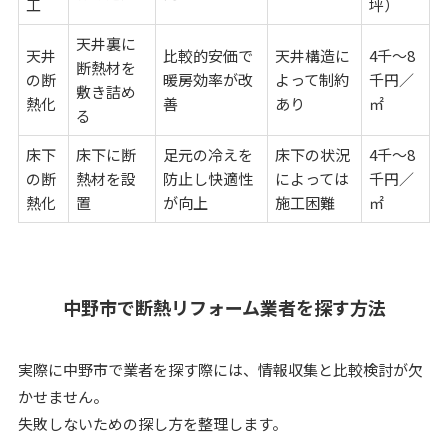
工
坪）
天井裏に
天井
比較的安価で
天井構造に
4千〜8
断熱材を
の断
暖房効率が改
よって制約
千円／
敷き詰め
熱化
善
あり
㎡
る
床下
床下に断
足元の冷えを
床下の状況
4千〜8
の断
熱材を設
防止し快適性
によっては
千円／
熱化
置
が向上
施工困難
㎡
中野市で断熱リフォーム業者を探す方法
実際に中野市で業者を探す際には、情報収集と比較検討が欠
かせません。
失敗しないための探し方を整理します。