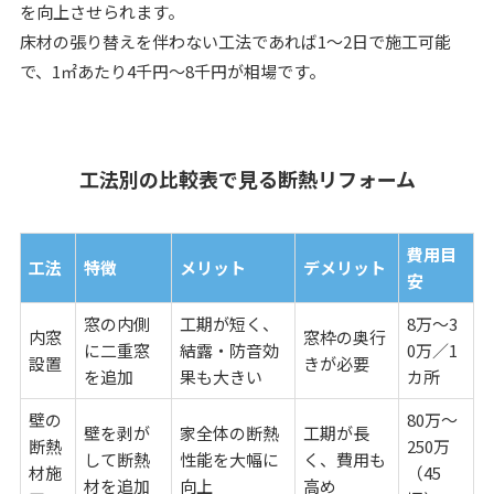
を向上させられます。
床材の張り替えを伴わない工法であれば1〜2日で施工可能
で、1㎡あたり4千円〜8千円が相場です。
工法別の比較表で見る断熱リフォーム
費用目
工法
特徴
メリット
デメリット
安
窓の内側
工期が短く、
8万〜3
内窓
窓枠の奥行
に二重窓
結露・防音効
0万／1
設置
きが必要
を追加
果も大きい
カ所
壁の
80万〜
壁を剥が
家全体の断熱
工期が長
断熱
250万
して断熱
性能を大幅に
く、費用も
材施
（45
材を追加
向上
高め