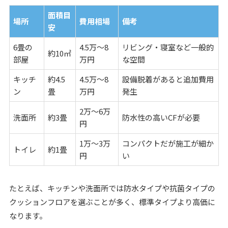
面積目
場所
費用相場
備考
安
6畳の
4.5万〜8
リビング・寝室など一般的
約10㎡
部屋
万円
な空間
キッチ
約4.5
4.5万〜8
設備脱着があると追加費用
ン
畳
万円
発生
2万〜6万
洗面所
約3畳
防水性の高いCFが必要
円
1万〜3万
コンパクトだが施工が細か
トイレ
約1畳
円
い
たとえば、キッチンや洗面所では防水タイプや抗菌タイプの
クッションフロアを選ぶことが多く、標準タイプより高価に
なります。