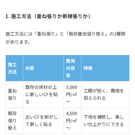
1. 施工方法（重ね張りか新規張りか）
施工方法には「重ね張り」と「既存撤去張り替え」の2種類
があります。
費用
施工
内容
の目
特徴
方法
安
既存の床材の上
3,000
重ね
工期が短く、費用を
に新しいCFを貼
円/㎡
張り
抑えられる
る
～
既存
4,500
古いCFを剥がし
下地を補修し、美し
張り
円/㎡
て新しく貼る
い仕上がりにできる
替え
～