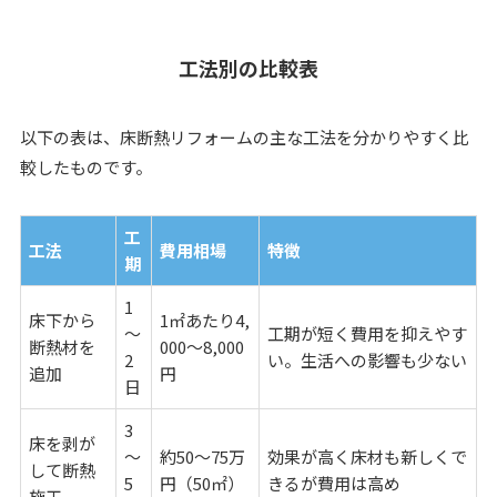
工法別の比較表
以下の表は、床断熱リフォームの主な工法を分かりやすく比
較したものです。
工
工法
費用相場
特徴
期
1
床下から
1㎡あたり4,
～
工期が短く費用を抑えやす
断熱材を
000～8,000
2
い。生活への影響も少ない
追加
円
日
3
床を剥が
～
約50～75万
効果が高く床材も新しくで
して断熱
5
円（50㎡）
きるが費用は高め
施工