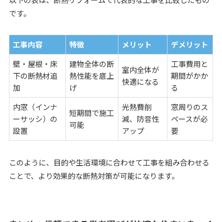
です。
工事内容
特徴
メリット
デメリット
壁・屋根・床
建物全体の断
工事費用と
室内全体が
下の断熱材追
熱性能を底上
期間がかか
快適になる
加
げ
る
内窓（インナ
光熱費削
窓周りのス
短期間で施工
ーサッシ）の
減、防音性
ペースが必
可能
設置
アップ
要
このように、目的や生活環境に合わせて工事を組み合わせる
ことで、より効果的な断熱対策が可能になります。