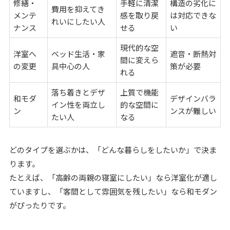
修繕・
手軽に清潔
構造の劣化に
費用を抑えてき
メンテ
感を取り戻
は対応できな
れいにしたい人
ナンス
せる
い
現代的な空
洋室へ
ベッド生活・家
遮音・断熱対
間に変えら
の変更
具中心の人
策が必要
れる
落ち着きとデザ
上質で機能
和モダ
デザインバラ
イン性を両立し
的な空間に
ン
ンスが難しい
たい人
なる
どのタイプを選ぶかは、「どんな暮らしをしたいか」で決ま
ります。
たとえば、「高齢の両親の寝室にしたい」なら洋室化が適し
ていますし、「客間として雰囲気を残したい」なら和モダン
がぴったりです。