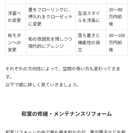
畳をフローリングに、
20〜80
洋室へ
生活スタイ
押入れをクローゼット
万円前
の変更
ルを洋風に
に変更
後
和モダ
落ち着きと
30〜100
和の雰囲気を残しつつ
ンへの
機能性の両
万円前
現代的にアレンジ
変更
立
後
それぞれの方向性によって、空間の使い方も変わってきま
す。
以下で順に詳しく見ていきましょう。
和室の修繕・メンテナンスリフォーム
和室リフォームの中で最も基本的なのが、畳や障子などを新