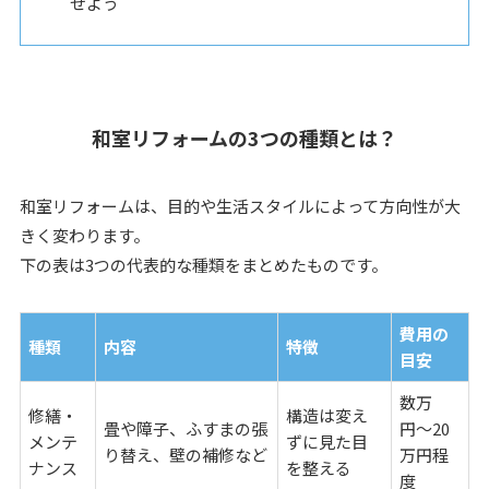
せよう
和室リフォームの3つの種類とは？
和室リフォームは、目的や生活スタイルによって方向性が大
きく変わります。
下の表は3つの代表的な種類をまとめたものです。
費用の
種類
内容
特徴
目安
数万
修繕・
構造は変え
畳や障子、ふすまの張
円〜20
メンテ
ずに見た目
り替え、壁の補修など
万円程
ナンス
を整える
度