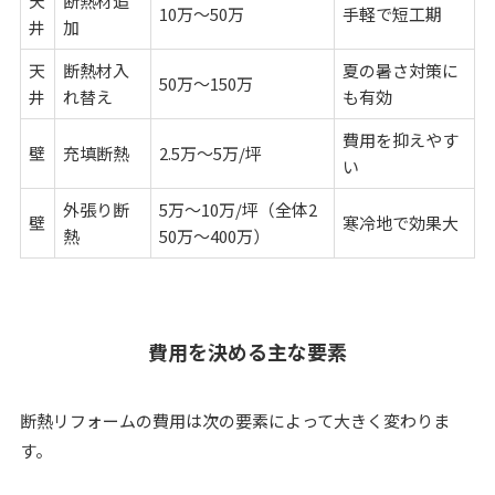
天
断熱材追
10万～50万
手軽で短工期
井
加
天
断熱材入
夏の暑さ対策に
50万～150万
井
れ替え
も有効
費用を抑えやす
壁
充填断熱
2.5万～5万/坪
い
外張り断
5万～10万/坪（全体2
壁
寒冷地で効果大
熱
50万～400万）
費用を決める主な要素
断熱リフォームの費用は次の要素によって大きく変わりま
す。