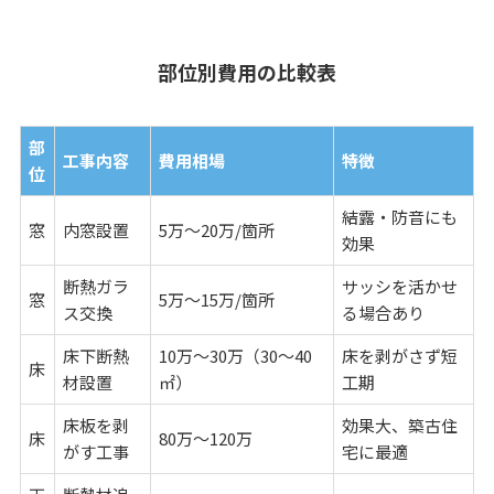
部位別費用の比較表
部
工事内容
費用相場
特徴
位
結露・防音にも
窓
内窓設置
5万～20万/箇所
効果
断熱ガラ
サッシを活かせ
窓
5万～15万/箇所
ス交換
る場合あり
床下断熱
10万～30万（30～40
床を剥がさず短
床
材設置
㎡）
工期
床板を剥
効果大、築古住
床
80万～120万
がす工事
宅に最適