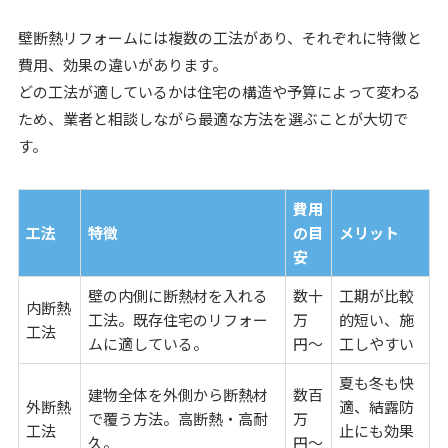
壁断熱リフォームには複数の工法があり、それぞれに特徴と
費用、効果の違いがあります。
どの工法が適しているかは住宅の構造や予算によって変わる
ため、業者と相談しながら最適な方法を選ぶことが大切で
す。
費用
工法
特徴
の目
メリット
安
壁の内側に断熱材を入れる
数十
工期が比較
内断熱
工法。既存住宅のリフォー
万
的短い、施
工法
ムに適している。
円〜
工しやすい
夏も冬も快
建物全体を外側から断熱材
数百
外断熱
適、結露防
で覆う方法。高断熱・高耐
万
工法
止にも効果
久。
円〜