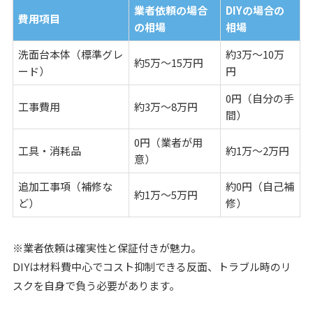
業者依頼の場合
DIYの場合の
費用項目
の相場
相場
洗面台本体（標準グレ
約3万～10万
約5万～15万円
ード）
円
0円（自分の手
工事費用
約3万～8万円
間）
0円（業者が用
工具・消耗品
約1万～2万円
意）
追加工事項（補修な
約0円（自己補
約1万～5万円
ど）
修）
※業者依頼は確実性と保証付きが魅力。
DIYは材料費中心でコスト抑制できる反面、トラブル時のリ
スクを自身で負う必要があります。