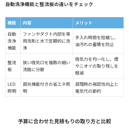
自動洗浄機能と整流板の違いをチェック
機能
内容
メリット
自動
ファンやダクト内部を専
手入れ時間を短縮し、
洗浄
用洗剤と水で定期的に洗
油汚れの蓄積を防止
機能
浄
吸気力を均一化し、煙
整流
狭い吸気口を複数の細い
やニオイの取り残しを
板
流路に分散
軽減
LED
調光機能付きの省エネ照
調理時の視認性向上と
照明
明
電気代の節約
予算に合わせた見積もりの取り方と比較