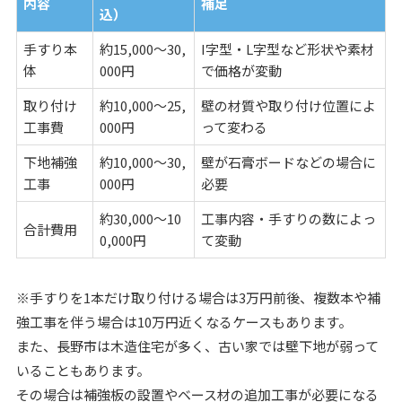
内容
補足
込）
手すり本
約15,000〜30,
I字型・L字型など形状や素材
体
000円
で価格が変動
取り付け
約10,000〜25,
壁の材質や取り付け位置によ
工事費
000円
って変わる
下地補強
約10,000〜30,
壁が石膏ボードなどの場合に
工事
000円
必要
約30,000〜10
工事内容・手すりの数によっ
合計費用
0,000円
て変動
※手すりを1本だけ取り付ける場合は3万円前後、複数本や補
強工事を伴う場合は10万円近くなるケースもあります。
また、長野市は木造住宅が多く、古い家では壁下地が弱って
いることもあります。
その場合は補強板の設置やベース材の追加工事が必要になる