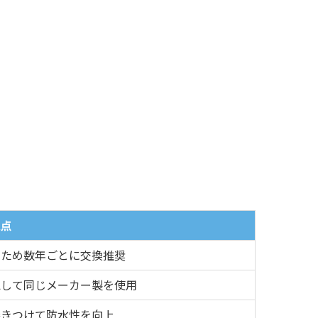
意点
いため数年ごとに交換推奨
認して同じメーカー製を使用
巻きつけて防水性を向上