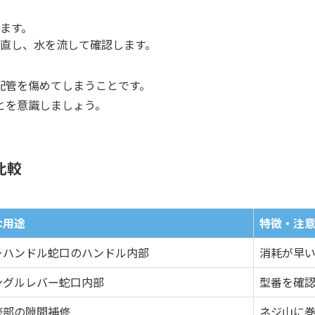
ます。
直し、水を流して確認します。
配管を傷めてしまうことです。
とを意識しましょう。
比較
な用途
特徴・注
ーハンドル蛇口のハンドル内部
消耗が早
ングルレバー蛇口内部
型番を確
続部の隙間補修
ネジ山に