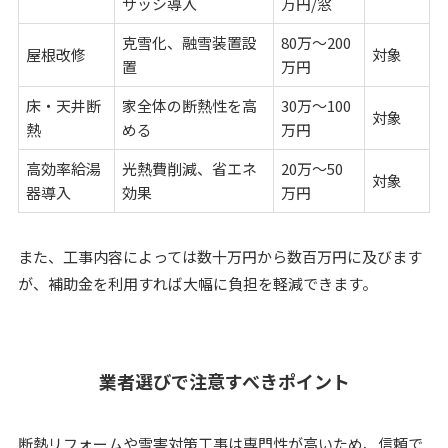
サッシ導入
万円/窓
克雪化、融雪装置設
80万～200
屋根改修
対象
置
万円
床・天井断
家全体の断熱性を高
30万～100
対象
熱
める
万円
高効率給湯
光熱費削減、省エネ
20万～50
対象
器導入
効果
万円
また、工事内容によっては数十万円から数百万円に及びます
が、補助金を利用すれば大幅に負担を軽減できます。
業者選びで注意すべきポイント
断熱リフォームや雪害対策工事は専門性が高いため、信頼で