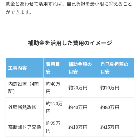
助金とあわせて活用すれば、自己負担を最小限に抑えること
ができます。
補助金を活用した費用のイメージ
費用目
補助金額の
自己負担額の
工事内容
安
目安
目安
内窓設置（4箇
約40万
約20万円
約20万円
所）
円
約120万
外壁断熱改修
約40万円
約80万円
円
約25万
高断熱ドア交換
約10万円
約15万円
円