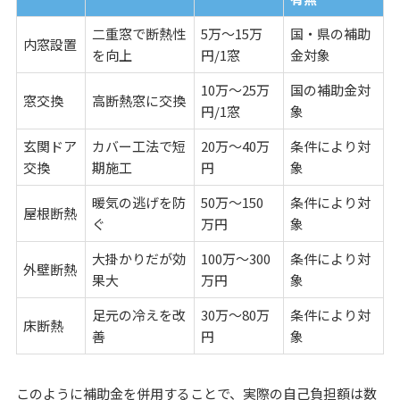
二重窓で断熱性
5万～15万
国・県の補助
内窓設置
を向上
円/1窓
金対象
10万～25万
国の補助金対
窓交換
高断熱窓に交換
円/1窓
象
玄関ドア
カバー工法で短
20万～40万
条件により対
交換
期施工
円
象
暖気の逃げを防
50万～150
条件により対
屋根断熱
ぐ
万円
象
大掛かりだが効
100万～300
条件により対
外壁断熱
果大
万円
象
足元の冷えを改
30万～80万
条件により対
床断熱
善
円
象
このように補助金を併用することで、実際の自己負担額は数