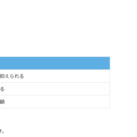
抑えられる
る
額
す。