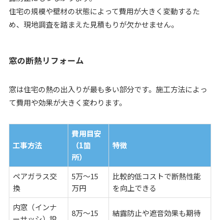
住宅の規模や壁材の状態によって費用が大きく変動するた
め、現地調査を踏まえた見積もりが欠かせません。
窓の断熱リフォーム
窓は住宅の熱の出入りが最も多い部分です。施工方法によっ
て費用や効果が大きく変わります。
費用目安
工事方法
（1箇
特徴
所）
ペアガラス交
5万～15
比較的低コストで断熱性能
換
万円
を向上できる
内窓（インナ
8万～15
結露防止や遮音効果も期待
ーサッシ）設