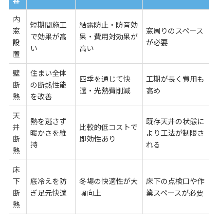
内
短期間施工
結露防止・防音効
窓
窓周りのスペース
で効果が高
果・費用対効果が
設
が必要
い
高い
置
壁
住まい全体
四季を通じて快
工期が長く費用も
断
の断熱性能
適・光熱費削減
高め
熱
を改善
天
熱を逃さず
既存天井の状態に
井
比較的低コストで
暖かさを維
より工法が制限さ
断
即効性あり
持
れる
熱
床
下
底冷えを防
冬場の快適性が大
床下の点検口や作
断
ぎ足元快適
幅向上
業スペースが必要
熱