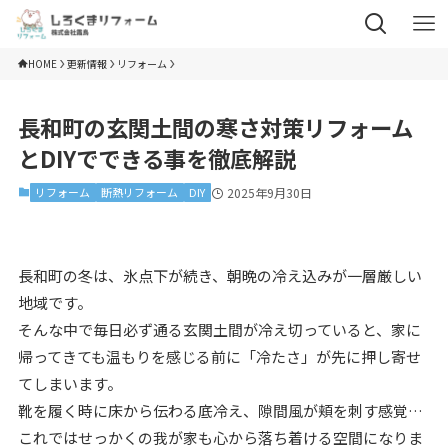
HOME
更新情報
リフォーム
長和町の玄関土間の寒さ対策リフォーム
とDIYでできる事を徹底解説
リフォーム
断熱リフォーム
DIY
2025年9月30日
長和町の冬は、氷点下が続き、朝晩の冷え込みが一層厳しい
地域です。
そんな中で毎日必ず通る玄関土間が冷え切っていると、家に
帰ってきても温もりを感じる前に「冷たさ」が先に押し寄せ
てしまいます。
靴を履く時に床から伝わる底冷え、隙間風が頬を刺す感覚…
これではせっかくの我が家も心から落ち着ける空間になりま