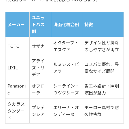
ユニッ
メーカー
トバス
洗面化粧台例
特徴
例
オクターブ・
デザイン性と掃除
TOTO
サザナ
エスクア
のしやすさが両立
アライ
ルミシス・ピ
コスパに優れ、豊
LIXIL
ズ・リ
アラ
富なサイズ展開
デア
Panasoni
オフロ
シーライン・
省エネ設計・照明
c
ーラ
ウツクシーズ
演出が魅力
タカラス
プレデ
エリーナ・オ
ホーロー素材で耐
タンダー
ンシア
ンディーヌ
久性抜群
ド