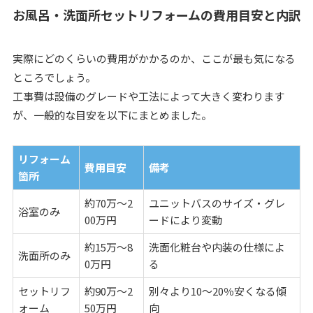
お風呂・洗面所セットリフォームの費用目安と内訳
実際にどのくらいの費用がかかるのか、ここが最も気になる
ところでしょう。
工事費は設備のグレードや工法によって大きく変わります
が、一般的な目安を以下にまとめました。
リフォーム
費用目安
備考
箇所
約70万〜2
ユニットバスのサイズ・グレ
浴室のみ
00万円
ードにより変動
約15万〜8
洗面化粧台や内装の仕様によ
洗面所のみ
0万円
る
セットリフ
約90万〜2
別々より10〜20％安くなる傾
ォーム
50万円
向