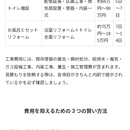
配管延長・区画工事・換
約60万
5日
トイレ増設
気扇設置・便器・内装一
円～90
～7
式
万円
日
約75万
7日
お風呂とセット
浴室リフォーム＋トイレ
円～18
～1
リフォーム
全面リフォーム
5万円
4日
工事費用には、既存便器の撤去・廃材処分、給排水・電気・
ガス設備工事、内装工事、養生・施工管理費が含まれます。
見積もりを依頼する際は、各項目がきちんと内訳で提示され
ているかを必ず確認しましょう。
費用を抑えるための３つの賢い方法