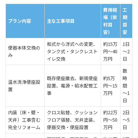
費用相
工
場（栄
期
プラン内容
主な工事項目
村目
目
安）
安
和式から洋式への変更、
約15万
1日
便器本体交換の
タンク式・タンクレスト
円～40
～2
み
イレ交換
万円
日
数
既存便座撤去、新規便座
約5万
時
温水洗浄便座設
設置、電源・給水配管工
円～15
間
置
事
万円
～1
日
内装（床・壁・
クロス貼替、クッション
約22万
2日
天井）工事含む
フロア張替、天井塗装、
円～50
～5
完全リフォーム
便器交換・便座設置
万円
日