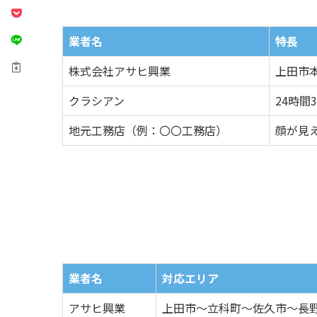
業者名
特長
株式会社アサヒ興業
上田市
クラシアン
24時
地元工務店（例：〇〇工務店）
顔が見
業者名
対応エリア
アサヒ興業
上田市～立科町～佐久市～長