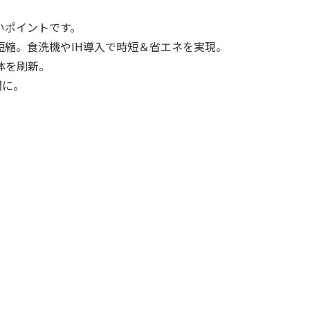
いポイントです。
縮。食洗機やIH導入で時短＆省エネを実現。
体を刷新。
間に。