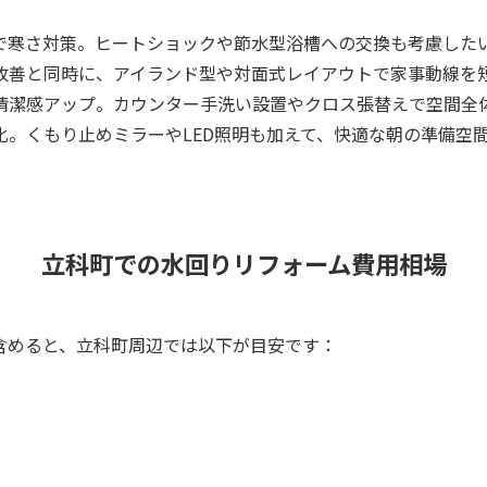
で寒さ対策。ヒートショックや節水型浴槽への交換も考慮した
改善と同時に、アイランド型や対面式レイアウトで家事動線を短
清潔感アップ。カウンター手洗い設置やクロス張替えで空間全
。くもり止めミラーやLED照明も加えて、快適な朝の準備空
立科町での水回りリフォーム費用相場
含めると、立科町周辺では以下が目安です：