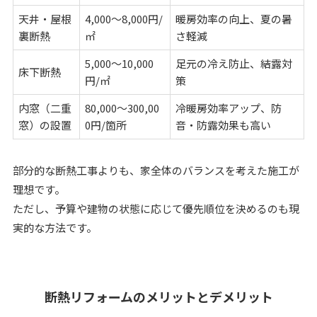
天井・屋根
4,000〜8,000円/
暖房効率の向上、夏の暑
裏断熱
㎡
さ軽減
5,000〜10,000
足元の冷え防止、結露対
床下断熱
円/㎡
策
内窓（二重
80,000〜300,00
冷暖房効率アップ、防
窓）の設置
0円/箇所
音・防露効果も高い
部分的な断熱工事よりも、家全体のバランスを考えた施工が
理想です。
ただし、予算や建物の状態に応じて優先順位を決めるのも現
実的な方法です。
断熱リフォームのメリットとデメリット